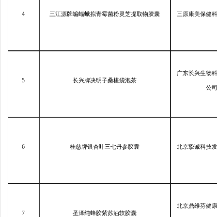
4
三江源牌蝙蝠蛾拟青霉菌粉灵芝提取物胶囊
三原康美保健
广东长兴生物
5
长兴牌决明子桑椹袋泡茶
公
6
桂慈牌银杏叶三七丹参胶囊
北京挚诚科技
北京鼎维芬健
7
圣泽纯蜂胶紫苏油软胶囊