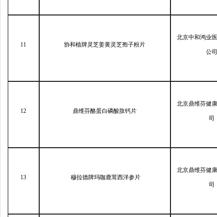
北京中和鸿业
11
协和植牌灵芝姜黄灵芝孢子粉片
公
北京鼎维芬健
12
鼎维芬酪蛋白磷酸肽钙片
司
北京鼎维芬健
13
穆拉德牌玛咖鹿茸西洋参片
司