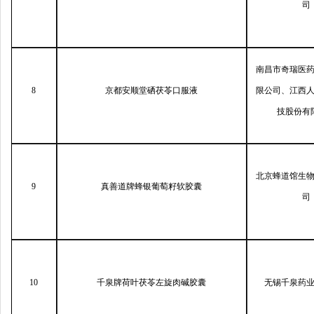
司
南昌市奇瑞医
8
京都安顺堂硒茯苓口服液
限公司、江西
技股份有
北京蜂道馆生
9
真善道牌蜂银葡萄籽软胶囊
司
10
千泉牌荷叶茯苓左旋肉碱胶囊
无锡千泉药