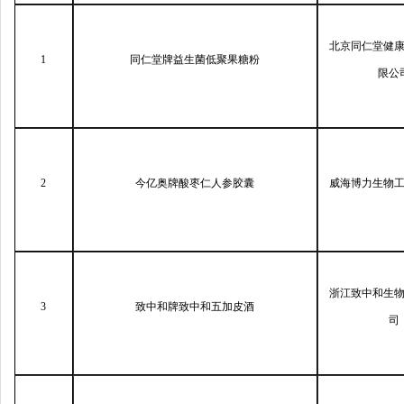
北京同仁堂健
1
同仁堂牌益生菌低聚果糖粉
限公
2
今亿奥牌酸枣仁人参胶囊
威海博力生物
浙江致中和生
3
致中和牌致中和五加皮酒
司