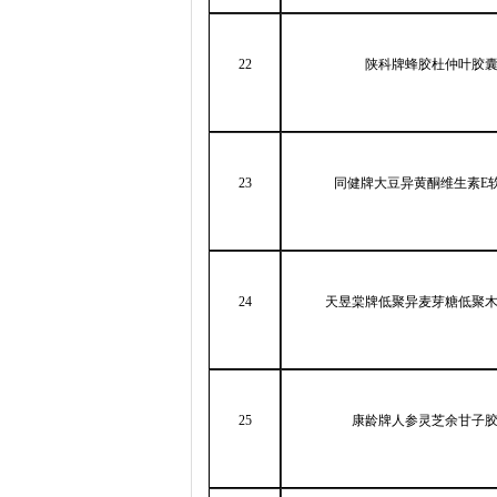
22
陕科牌蜂胶杜仲叶胶
23
同健牌大豆异黄酮维生素
E
24
天昱棠牌低聚异麦芽糖低聚
25
康龄牌人参灵芝余甘子