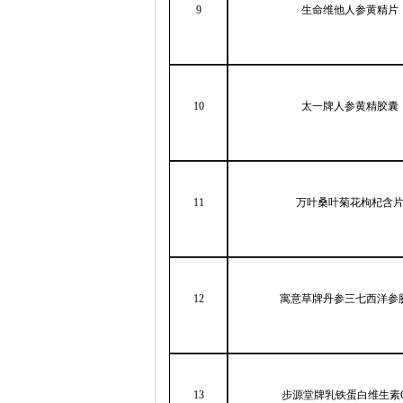
9
生命维他人参黄精片
10
太一牌人参黄精胶囊
11
万叶桑叶菊花枸杞含
12
寓意草牌丹参三七西洋参
13
步源堂牌乳铁蛋白维生素