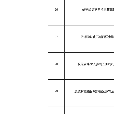
26
健芝缘灵芝罗汉果菊花
27
依源牌铁皮石斛西洋参
28
筑元吉康牌人参刺五加枸
29
总统牌植物甾烷醇酯紫苏籽