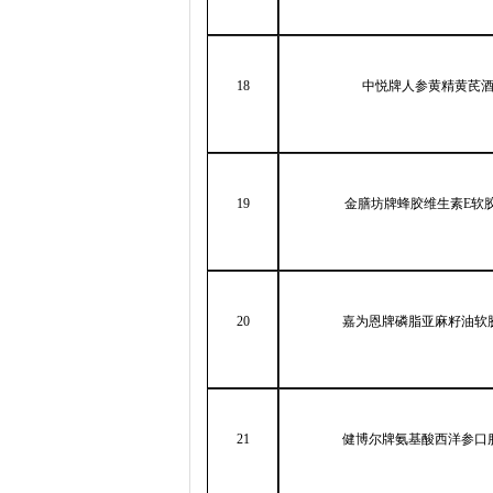
18
中悦牌人参黄精黄芪
19
金膳坊牌蜂胶维生素
E
软
20
嘉为恩牌磷脂亚麻籽油软
21
健博尔牌氨基酸西洋参口