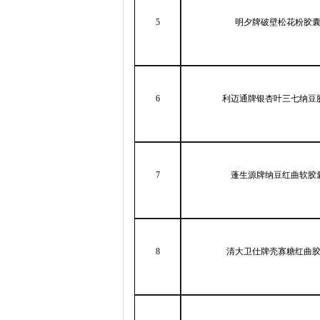
5
明夕牌破壁松花粉胶
6
利迈通牌银杏叶三七纳豆
7
蓬生源牌纳豆红曲软胶
8
清大卫仕牌壳寡糖红曲