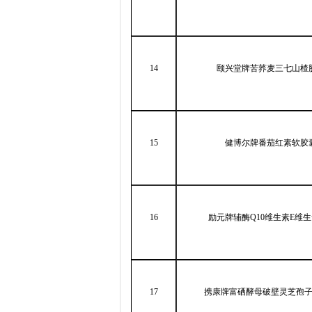
14
颐兴堂牌苦荞麦三七山楂
15
健博尔牌番茄红素软胶
16
励元牌辅酶
Q10
维生素
E
维生
17
携康牌富硒酵母破壁灵芝孢