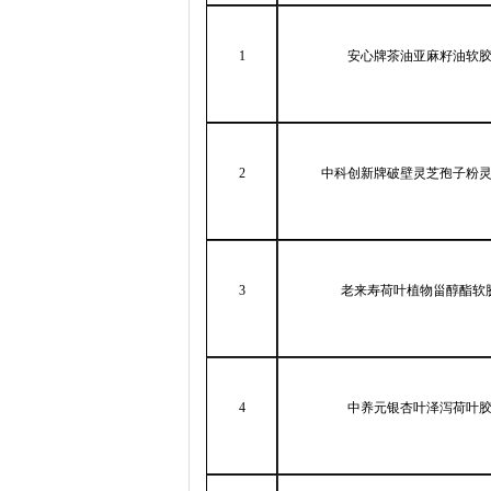
1
安心牌茶油亚麻籽油软
2
中科创新牌破壁灵芝孢子粉
3
老来寿荷叶植物甾醇酯软
4
中养元银杏叶泽泻荷叶