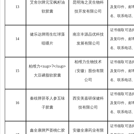
艾舍尔牌元宝枫籽油
昆明海之灵生物科
13
及复印件。邮
软胶囊
技开发有限公司
名、联系电话
证书领取可选
健乐达牌雨生红球藻
南京丰源品优科技
14
及复印件。邮
咀嚼片
发展有限公司
名、联系电话
柏维力生物技术
证书领取可选
柏维力
<sup>?</sup>
（安徽）股份有限
15
及复印件。邮
大豆磷脂软胶囊
公司
名、联系电话
证书领取可选
秦歧牌茯苓人参五味
西安美嘉研保健科
16
及复印件。邮
子胶囊
技有限公司
名、联系电话
证书领取可选
鑫全康牌芦荟桃仁胶
安徽全康药业有限