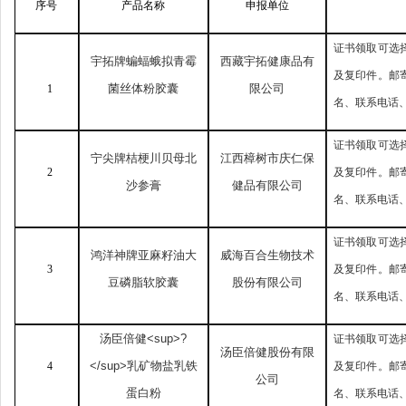
序号
产品名称
申报单位
证书领取可选
宇拓牌蝙蝠蛾拟青霉
西藏宇拓健康品有
及复印件。邮
菌丝体粉胶囊
限公司
1
名、联系电话
证书领取可选
宁尖牌桔梗川贝母北
江西樟树市庆仁保
2
及复印件。邮
沙参膏
健品有限公司
名、联系电话
证书领取可选
鸿洋神牌亚麻籽油大
威海百合生物技术
3
及复印件。邮
豆磷脂软胶囊
股份有限公司
名、联系电话
汤臣倍健
<sup>?
证书领取可选
汤臣倍健股份有限
</sup>
乳矿物盐乳铁
4
及复印件。邮
公司
蛋白粉
名、联系电话