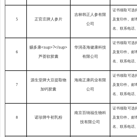
证书领取可选
吉林韩正人参有限
正官庄牌人参片
5
及复印件。邮
公司
名、联系电话
证书领取可选
赐多康
<sup>?</sup>
华润圣海健康科技
6
及复印件。邮
芦荟软胶囊
有限公司
名、联系电话
证书领取可选
源生堂牌大豆提取物
海南正康药业有限
7
及复印件。邮
加钙胶囊
公司
名、联系电话
证书领取可选
南京百纳福生物科
诺珍牌牛初乳粉
8
及复印件。邮
技有限公司
名、联系电话