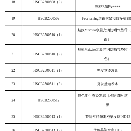
18
HSCB2500508
（2）
液SPF50PA++++
19
HSCB2500509
Face-saving
美白抗皱淡纹多效眼
魅效Meixiao水凝光润防晒气垫霜
20
HSCB2500510
（1）
白）
魅效Meixiao水凝光润防晒气垫霜
21
HSCB2500510
（2）
色）
22
HSCB2500511
（1）
秀发堂烫发膏
23
HSCB2500511
（2）
秀发堂电发水
砹色汇生态染发霜（植物调理型）
24
HSCB2500512
黑
25
HSCB2500513
（1）
茶润丝精华泡泡染发露 HD12
26
HSCB2500513
（2）
优然品染发膏 HD2