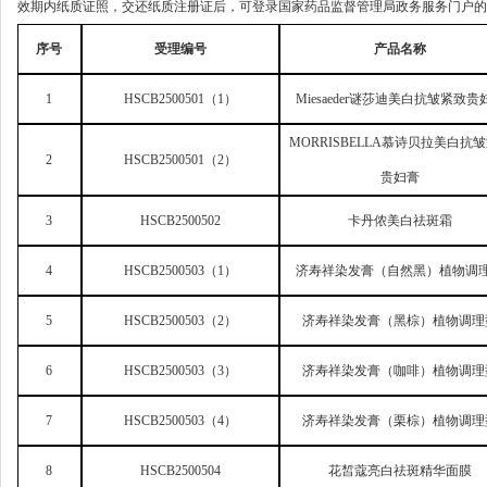
效期内纸质证照，交还纸质注册证后，可登录国家药品监督管理局政务服务门户的
序号
受理编号
产品名称
1
HSCB2500501
（1）
Miesaeder
谜莎迪美白抗皱紧致贵
MORRISBELLA
慕诗贝拉美白抗皱
2
HSCB2500501
（2）
贵妇膏
3
HSCB2500502
卡丹侬美白祛斑霜
4
HSCB2500503
（1）
济寿祥染发膏（自然黑）植物调
5
HSCB2500503
（2）
济寿祥染发膏（黑棕）植物调理
6
HSCB2500503
（3）
济寿祥染发膏（咖啡）植物调理
7
HSCB2500503
（4）
济寿祥染发膏（栗棕）植物调理
8
HSCB2500504
花皙蔻亮白祛斑精华面膜