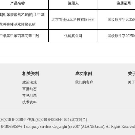
产品名称
注册人
注册证号
偶氮-苯胺聚氧乙烯醚)-4-甲基
北京尚捷优蓝科技有限公司
国妆原注字20250
苯并噻唑基水性聚氨酯
甲氧基甲苯丙基间苯二酚
优旎真公司
国妆原注字20250
相关资料
成功案例
关
政策法规
我们的客户
关于
审批动态
常见问题
技术资料
86)010-64668844 传真:(86)010-64668844-624 (北京阿兰)
备18038050号-1
company services Copyright (c) 2007 (ALANBJ.com). All Rights Reserved