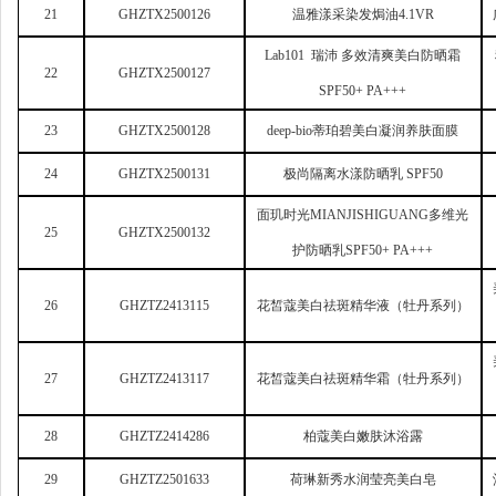
21
GHZTX2500126
温雅漾采染发焗油4.1VR
Lab101
瑞沛 多效清爽美白防晒霜
22
GHZTX2500127
SPF50+ PA+++
23
GHZTX2500128
deep-bio
蒂珀碧美白凝润养肤面膜
24
GHZTX2500131
极尚隔离水漾防晒乳 SPF50
面玑时光MIANJISHIGUANG多维光
25
GHZTX2500132
护防晒乳SPF50+ PA+++
26
GHZTZ2413115
花皙蔻美白祛斑精华液（牡丹系列）
27
GHZTZ2413117
花皙蔻美白祛斑精华霜（牡丹系列）
28
GHZTZ2414286
柏蔻美白嫩肤沐浴露
29
GHZTZ2501633
荷琳新秀水润莹亮美白皂