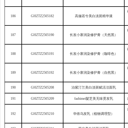
186
GHZTZ2505182
高俪若兮美白淡斑精华液
187
GHZTZ2505190
长发小寨润染修护膏（天然黑）
188
GHZTZ2505191
长发小寨润染修护膏（咖啡色）
189
GHZTZ2505192
长发小寨润染修护膏（自然黑）
190
GHZTZ2505208
泊紫汀兰美白淡斑赋活洁面乳
191
GHZTZ2505209
fazhimei
髮芝美无味烫发乳
192
GHZTZ2505210
华侬乌发乳（植物调理型）