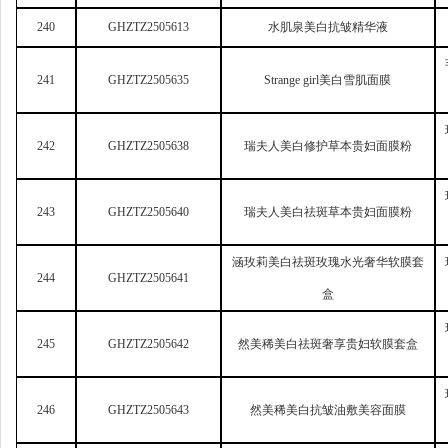
240
GHZTZ2505613
水肌泉美白抗皱精华液
241
GHZTZ2505635
Strange girl
美白雪肌面膜
242
GHZTZ2505638
瑞夫人美白修护草本贵妇面膜粉
243
GHZTZ2505640
瑞夫人美白祛斑草本贵妇面膜粉
涵玫莉美白祛斑玫瑰水光奢华软膜套
244
GHZTZ2505641
盒
245
GHZTZ2505642
然美稀美白祛斑奢享贵妇软膜套盒
246
GHZTZ2505643
然美稀美白抗皱油敷美容面膜