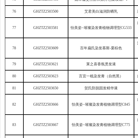
76
GHZTZ2503500
艾君美白滋润防晒乳
77
GHZTZ2503581
怡美姿~璀璨染发膏植物调理型CG533
78
GHZTZ2503609
百年扁氏染发慕斯-栗棕色
79
GHZTZ2503621
莱之喜香氛烫发液
80
GHZTZ2503623
言宜一梳染发膏（自然黑）
81
GHZTZ2503650
贺氏防脱固发精华液
82
GHZTZ2503666
怡美姿~璀璨染发膏植物调理型C845
83
GHZTZ2503667
怡美姿~璀璨染发膏植物调理型C775