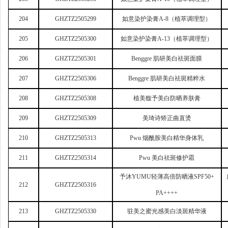
204
GHZTZ2505299
如意染护染膏A-8（植萃调理型）
205
GHZTZ2505300
如意染护染膏A-13（植萃调理型）
206
GHZTZ2505301
Benggre
肌研美白祛斑面膜
207
GHZTZ2505306
Benggre
肌研美白祛斑精粹水
208
GHZTZ2505308
植美馥予美白防晒养肤膏
209
GHZTZ2505309
美琦诗矫正曲直烫
210
GHZTZ2505313
Pwu
烟酰胺美白精华身体乳
211
GHZTZ2505314
Pwu
美白祛斑修护霜
予沐YUMU轻薄高倍防晒液SPF50+
212
GHZTZ2505316
PA++++
213
GHZTZ2505330
驻美之蜜光感美白淡斑精华液