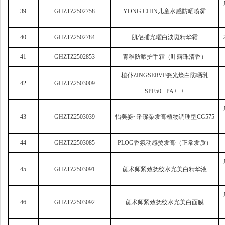
39
GHZTZ2502758
YONG CHIN
儿童水感防晒喷雾
40
GHZTZ2502784
肌侣捕光曜白淡斑精华霜
41
GHZTZ2502853
青稚防晒护手霜（叶露珠清香）
植仆ZINGSERVE瓷光焕白防晒乳
42
GHZTZ2503009
SPF50+ PA+++
43
GHZTZ2503039
怡美姿~璀璨染发膏植物调理型CG575
44
GHZTZ2503085
PLOG
香氛动感烫发膏（正常发质）
45
GHZTZ2503091
颜术师紧致抚纹水光美白精华液
46
GHZTZ2503092
颜术师紧致抚纹水光美白面膜