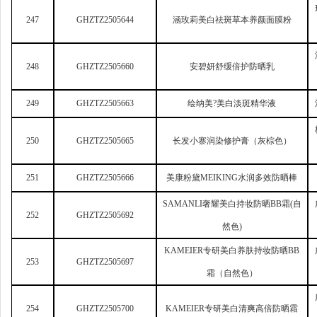
247
GHZTZ2505644
涵玫莉美白祛斑草本养颜面膜粉
248
GHZTZ2505660
安碧妍舒缓倍护防晒乳
249
GHZTZ2505663
绘纳美?美白淡斑精华液
250
GHZTZ2505665
长发小寨润染修护膏（灰棕色）
251
GHZTZ2505666
美康粉黛MEIKING水润多效防晒棒
SAMANLI
奢耀美白持妆防晒BB霜(自
252
GHZTZ2505692
然色)
KAMEIER
专研美白养肤持妆防晒BB
253
GHZTZ2505697
霜（自然色）
254
GHZTZ2505700
KAMEIER
专研美白清爽高倍防晒霜