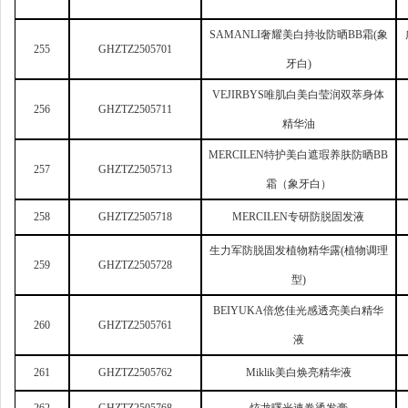
SAMANLI
奢耀美白持妆防晒BB霜(象
255
GHZTZ2505701
牙白)
VEJIRBYS
唯肌白美白莹润双萃身体
256
GHZTZ2505711
精华油
MERCILEN
特护美白遮瑕养肤防晒BB
257
GHZTZ2505713
霜（象牙白）
258
GHZTZ2505718
MERCILEN
专研防脱固发液
生力军防脱固发植物精华露(植物调理
259
GHZTZ2505728
型)
BEIYUKA
倍悠佳光感透亮美白精华
260
GHZTZ2505761
液
261
GHZTZ2505762
Miklik
美白焕亮精华液