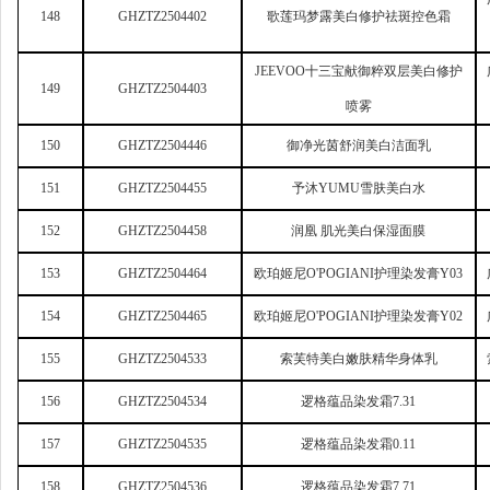
148
GHZTZ2504402
歌莲玛梦露美白修护祛斑控色霜
JEEVOO
十三宝献御粹双层美白修护
149
GHZTZ2504403
喷雾
150
GHZTZ2504446
御净光茵舒润美白洁面乳
151
GHZTZ2504455
予沐YUMU雪肤美白水
152
GHZTZ2504458
润凰 肌光美白保湿面膜
153
GHZTZ2504464
欧珀姬尼O'POGIANI护理染发膏Y03
154
GHZTZ2504465
欧珀姬尼O'POGIANI护理染发膏Y02
155
GHZTZ2504533
索芙特美白嫩肤精华身体乳
156
GHZTZ2504534
逻格蕴品染发霜7.31
157
GHZTZ2504535
逻格蕴品染发霜0.11
158
GHZTZ2504536
逻格蕴品染发霜7.71