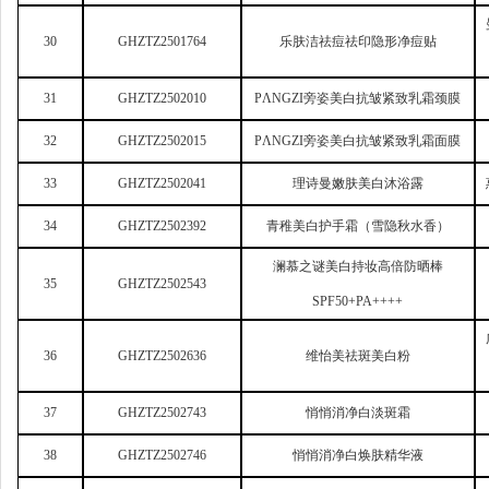
30
GHZTZ2501764
乐肤洁祛痘祛印隐形净痘贴
31
GHZTZ2502010
P
ΛNGZI旁姿美白抗皱紧致乳霜颈膜
32
GHZTZ2502015
P
ΛNGZI旁姿美白抗皱紧致乳霜面膜
33
GHZTZ2502041
理诗曼嫩肤美白沐浴露
34
GHZTZ2502392
青稚美白护手霜（雪隐秋水香）
澜慕之谜美白持妆高倍防晒棒
35
GHZTZ2502543
SPF50+PA++++
36
GHZTZ2502636
维怡美祛斑美白粉
37
GHZTZ2502743
悄悄消净白淡斑霜
38
GHZTZ2502746
悄悄消净白焕肤精华液