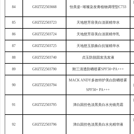
84
GHZTZ2503668
怡美姿~璀璨染发膏植物调理型C733
85
GHZTZ2503723
天地慈芳容美白淡斑精华水
86
GHZTZ2503724
天地慈芳容美白淡斑精华乳
87
GHZTZ2503725
天地慈玉肌焕白抗皱精华水
88
GHZTZ2503740
贞玉防脱固发洗发液
89
GHZTZ2503790
附三清透防晒喷雾SPF50+PA+++
MACK ANDY
多效特护美白防晒喷雾
90
GHZTZ2503794
SPF50+ PA+++
91
GHZTZ2503795
津白因控色淡黑美白水光镜亮霜
92
GHZTZ2503796
津白因控色淡黑美白水光精华液