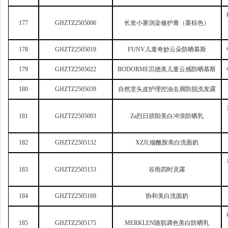
177
GHZTZ2505006
长发小寨润染修护膏（栗棕色）
178
GHZTZ2505019
FUNV
儿童奇妙云朵防晒慕斯
179
GHZTZ2505022
BODORME
贝德美儿童云感防晒慕斯
180
GHZTZ2505039
自然堂头皮护理控油去屑防脱洗发露
181
GHZTZ2505093
Za
烈日骄阳美白冲浪防晒乳
182
GHZTZ2505132
XZJL
烟酰胺美白洗面奶
183
GHZTZ2505153
谷雨四时灵露
184
GHZTZ2505169
协和美白洗面奶
185
GHZTZ2505175
MERKLEN
随肌调色美白防晒乳