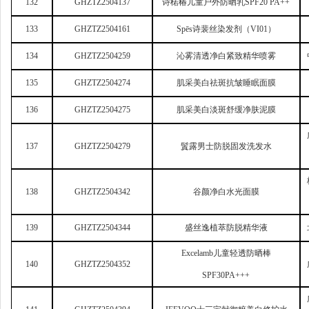
132
GHZTZ2504137
诗楉椿儿童户外防晒乳SPF20 PA++
133
GHZTZ2504161
Sp
ēs诗裴丝染发剂（VI01）
134
GHZTZ2504259
沁雾清透净白紧致精华喷雾
135
GHZTZ2504274
肌采美白祛斑抗皱睡眠面膜
136
GHZTZ2504275
肌采美白淡斑舒缓净肤泥膜
137
GHZTZ2504279
鬒露男士防脱固发洗发水
138
GHZTZ2504342
谷颜净白水光面膜
139
GHZTZ2504344
盛丝逸植萃防脱精华液
Excelamb
儿童轻透防晒棒
140
GHZTZ2504352
SPF30PA+++