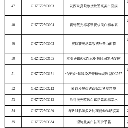
47
GHZTZ2503093
花西泉赏紧致抚纹透亮美白面膜
48
GHZTZ2503094
蜜诗莜光感紧致抚纹美白精华霜
49
GHZTZ2503095
蜜诗莜光感紧致抚纹美白面膜
50
GHZTZ2503155
本资妍BEOZIYEON防脱固发洗发露
51
GHZTZ2503171
怡美姿~璀璨染发膏植物调理型CG577
52
GHZTZ2503212
欧诗漫光蕴透白赋活紧塑精华
53
GHZTZ2503213
欧诗漫光蕴透白赋活紧塑精萃水
54
GHZTZ2503289
睿致肌肌源多效沁爽精华防晒喷雾
55
GHZTZ2503354
理诗曼美白祛斑护手霜