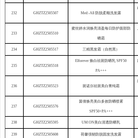
232
GHZTZ2505507
Med:-All
防脱柔顺洗发露
蜜丝婷水润焕亮清盈每日防护面部防
233
GHZTZ2505510
晒霜
234
GHZTZ2505517
三精黑发霜（自然黑）
Elforever
焕白祛斑防晒乳 SPF50
235
GHZTZ2505518
PA+++
236
GHZTZ2505523
斑诺尔祛斑美白菁纯霜
茵倩焕亮美白多效防晒喷雾
237
GHZTZ2505576
SPF50+PA+++
238
GHZTZ2505595
UM:ON
美白清透防晒乳
239
GHZTZ2505608
荷馨强韧防脱固发洗发露