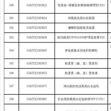
100
GHZTZ2503822
怡美姿~璀璨染发膏植物调理型C933
101
GHZTZ2503824
润凰肌光美白祛斑霜
102
GHZTZ2503825
澜晰防脱固发洗发露
103
GHZTZ2503826
欧珀姬尼O'POGIANI护理染发膏Y01
104
GHZTZ2503895
梦妆密集水润倍护防晒乳
105
GHZTZ2503951
欧柔萱（曲、直）烫发剂
106
GHZTZ2503953
欧柔萱（曲、直）烫发液
107
GHZTZ2503975
津白因控色淡黑美白水晶乳
108
GHZTZ2503981
忆自美防晒美白定妆粉饼SPF15 PA+