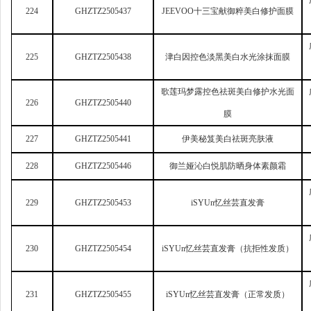
224
GHZTZ2505437
JEEVOO
十三宝献御粹美白修护面膜
225
GHZTZ2505438
津白因控色淡黑美白水光涂抹面膜
歌莲玛梦露控色祛斑美白修护水光面
226
GHZTZ2505440
膜
227
GHZTZ2505441
伊美秘笈美白祛斑亮肤液
228
GHZTZ2505446
御兰娅沁白悦肌防晒身体素颜霜
229
GHZTZ2505453
iSYUn
忆丝芸直发膏
230
GHZTZ2505454
iSYUn
忆丝芸直发膏（抗拒性发质）
231
GHZTZ2505455
iSYUn
忆丝芸直发膏（正常发质）