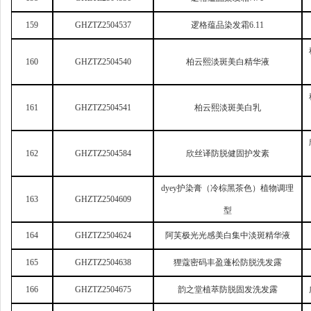
159
GHZTZ2504537
逻格蕴品染发霜6.11
160
GHZTZ2504540
柏云熙淡斑美白精华液
161
GHZTZ2504541
柏云熙淡斑美白乳
162
GHZTZ2504584
欣丝译防脱健固护发素
dyey
护染膏（冷棕黑茶色）植物调理
163
GHZTZ2504609
型
164
GHZTZ2504624
阿芙极光光感美白集中淡斑精华液
165
GHZTZ2504638
狸蔻密码丰盈蓬松防脱洗发露
166
GHZTZ2504675
韵之堂植萃防脱固发洗发露