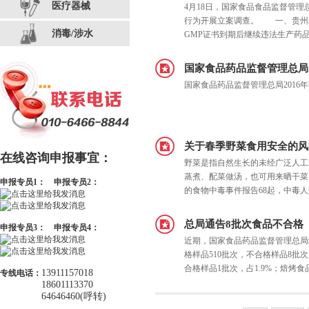
医疗器械
4月18日，国家食品食品监督管
行为开展立案调查。 一、贵州
消毒/涉水
GMP证书到期后继续违法生产药
国家食品药品监督管理总局2
国家食品药品监督管理总局2016年部
关于春季野菜食用安全的风
在线咨询申报事宜：
野菜是指自然生长的未经广泛人工
蒸煮、配菜做汤，也可用来晒干菜
申报专员1：
申报专员2：
的食物中毒事件报告68起，中毒人数
总局通告8批次食品不合格
申报专员3：
申报专员4：
近期，国家食品药品监督管理总局
格样品510批次，不合格样品8
合格样品1批次，占1.9%；焙烤食
13911157018
专线电话：
18601113370
64646460(呼转)